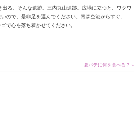
き出る、そんな遺跡。三内丸山遺跡。広場に立つと、ワクワ
ないので、是非足を運んでください。青森空港からすぐ。
ンゴで心を落ち着かせてください。
次
夏バテに何を食べる？
の
記
事: