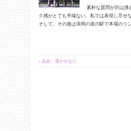
素朴な質問が沢山湧
ク感がとても半端ない。私では表現し尽せ
そして、その後は浪岡の道の駅で本場のリ
投
前
ああ、遥かかなた
の
稿
記
ナ
事:
ビ
ゲ
ー