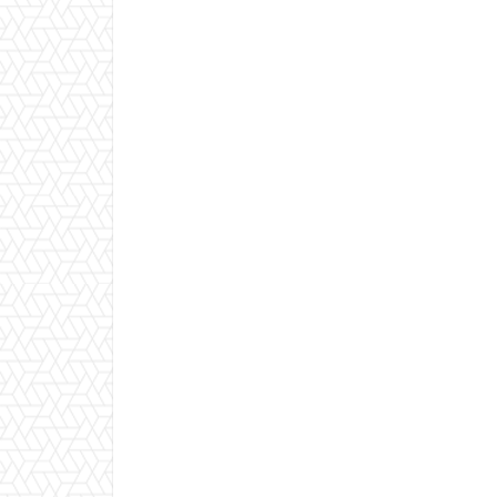
シ
ョ
ン