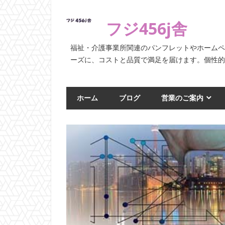
コ
ン
フジ456j舎
テ
ン
福祉・介護事業所関連のパンフレットやホーム
ツ
ーズに、コストと品質で満足を届けます。個性
へ
ス
ホーム
ブログ
営業のご案内
キ
ッ
プ