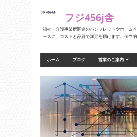
コ
ン
フジ456j舎
テ
ン
福祉・介護事業所関連のパンフレットやホーム
ツ
ーズに、コストと品質で満足を届けます。個性
へ
ス
ホーム
ブログ
営業のご案内
キ
ッ
プ